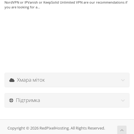
NordVPN or IPVanish or KeepSolid Unlimited VPN are our recommendations if
you are looking for a...
Хмара міток
Підтримка
Copyright © 2026 RedPixelHosting. All Rights Reserved.