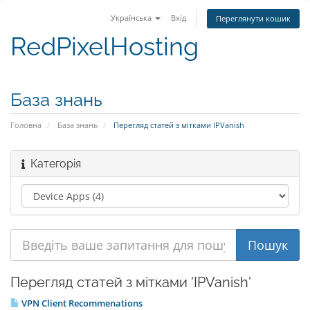
Українська
Вхід
Переглянути кошик
RedPixelHosting
База знань
Головна
База знань
Перегляд статей з мітками IPVanish
Категорія
Перегляд статей з мітками 'IPVanish'
VPN Client Recommenations