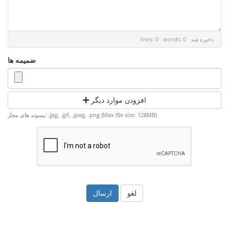
ذخیره شد
lines: 0 words: 0
ضمیمه ها
افزودن موارد دیگر
پسوند های مجاز: .jpg, .gif, .jpeg, .png (Max file size: 128MB)
لغو